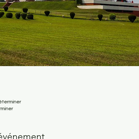
déterminer
rminer
'événement