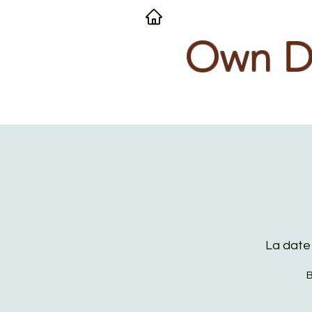
Own Dy
La date 
B