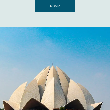
RSVP
O
wn
Heritage