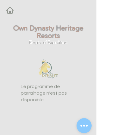
Own Dynasty Heritage
Resorts
Empire of Expedition
Le programme de
parrainage n'est pas
disponible.